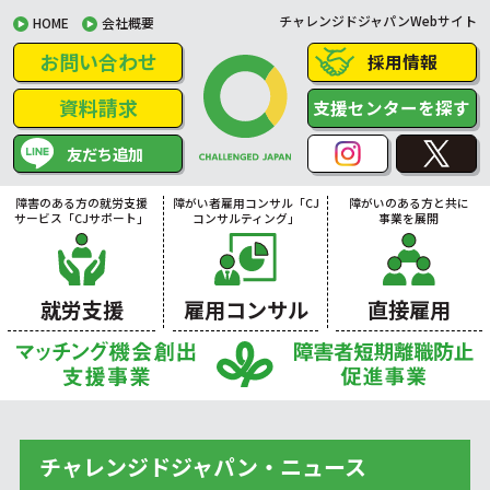
チャレンジドジャパンWebサイト
HOME
会社概要
お問い合わせ
採用情報
資料請求
支援センターを探す
友だち追加
障害のある方の就労支援
障がい者雇用コンサル「CJ
障がいのある方と共に
サービス「CJサポート」
コンサルティング」
事業を展開
就労支援
雇用コンサル
直接雇用
チャレンジドジャパン・ニュース