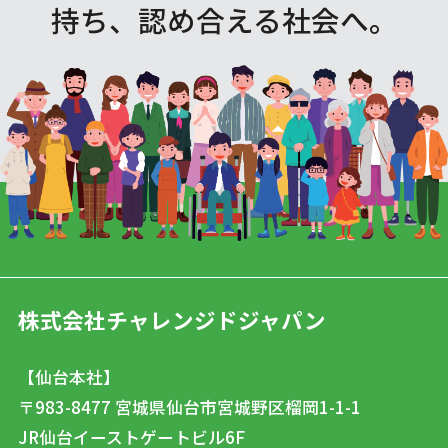
持ち、認め合える社会へ。
株式会社チャレンジドジャパン
【仙台本社】
〒983-8477
宮城県仙台市宮城野区榴岡1-1-1
JR仙台イーストゲートビル6F