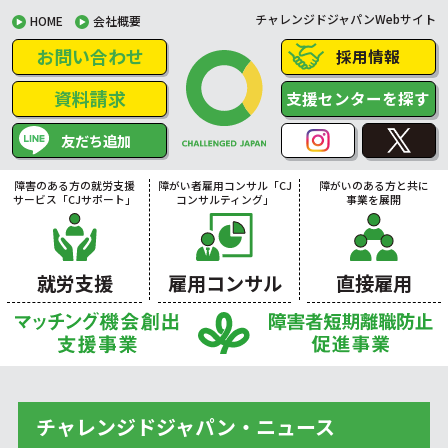
チャレンジドジャパンWebサイト
HOME
会社概要
お問い合わせ
採用情報
資料請求
支援センターを探す
友だち追加
障害のある方の就労支援
障がい者雇用コンサル「CJ
障がいのある方と共に
サービス「CJサポート」
コンサルティング」
事業を展開
就労支援
雇用コンサル
直接雇用
チャレンジドジャパン・ニュース