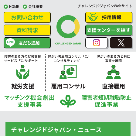
チャレンジドジャパンWebサイト
HOME
会社概要
お問い合わせ
採用情報
資料請求
支援センターを探す
友だち追加
障害のある方の就労支援
障がい者雇用コンサル「CJ
障がいのある方と共に
サービス「CJサポート」
コンサルティング」
事業を展開
就労支援
雇用コンサル
直接雇用
チャレンジドジャパン・ニュース