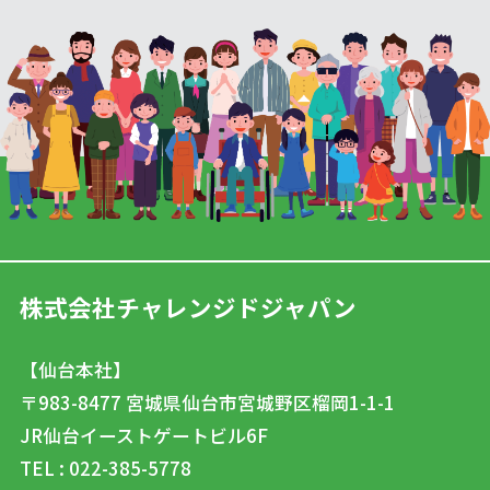
株式会社チャレンジドジャパン
【仙台本社】
〒983-8477
宮城県仙台市宮城野区榴岡1-1-1
JR仙台イーストゲートビル6F
TEL : 022-385-5778