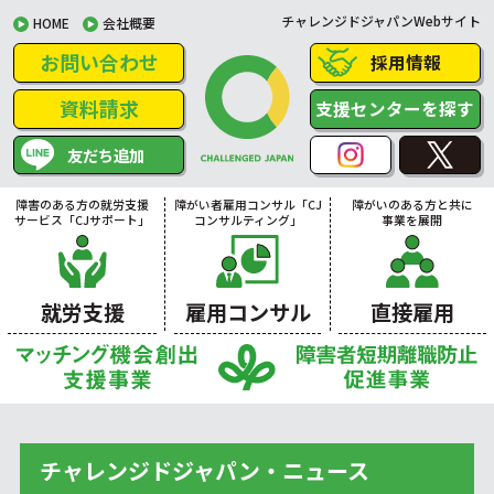
チャレンジドジャパンWebサイト
HOME
会社概要
お問い合わせ
採用情報
資料請求
支援センターを探す
友だち追加
障害のある方の就労支援
障がい者雇用コンサル「CJ
障がいのある方と共に
サービス「CJサポート」
コンサルティング」
事業を展開
就労支援
雇用コンサル
直接雇用
チャレンジドジャパン・ニュース