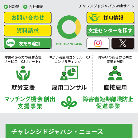
チャレンジドジャパンWebサイト
HOME
会社概要
お問い合わせ
採用情報
資料請求
支援センターを探す
友だち追加
障害のある方の就労支援
障がい者雇用コンサル「CJ
障がいのある方と共に
サービス「CJサポート」
コンサルティング」
事業を展開
就労支援
雇用コンサル
直接雇用
チャレンジドジャパン・ニュース