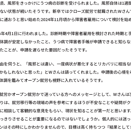
頃、風邪をきっかけにうつ病の診断を受けられました。風邪自体は1週
ない状態が続いたそうです。新卒ではクローズ就労で就職されたWさん
に通おうと思い始めた2024年11月頃から障害者雇用について検討を始
25年4月1日に行われました。診断時期や障害者雇用を検討された時期
体調が安定しなかったこと、うつ病で障害者手帳が申請できると知らな
たことが、申請を遅らせた要因だったそうです。
由を伺うと、「風邪とは違い、一度病状が悪化するとリカバリに相当な
かもしれないと思った」とWさんは語ってくれました。申請後の心境を
体調を鑑みてオープン就労も視野に入れているそうです。
就労かオープン就労かで迷っている方へのメッセージとして、Wさんは
りは、就労移行等の現場の声を参考にするほうが不安なことや疑問がク
に相談して客観的な意見をもらい、現状を知ることが第一だと思います
っきりさせることが重要になるのではないでしょうか。個人的には迷っ
ンはその時にしかわかりませんので、目標は高く持ちつつ『結果として