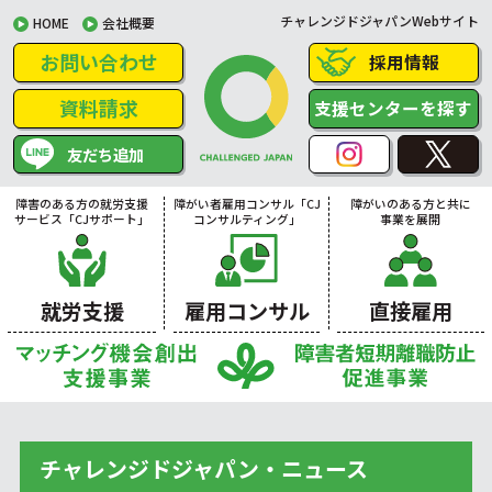
チャレンジドジャパンWebサイト
HOME
会社概要
お問い合わせ
採用情報
資料請求
支援センターを探す
友だち追加
障害のある方の就労支援
障がい者雇用コンサル「CJ
障がいのある方と共に
サービス「CJサポート」
コンサルティング」
事業を展開
就労支援
雇用コンサル
直接雇用
チャレンジドジャパン・ニュース