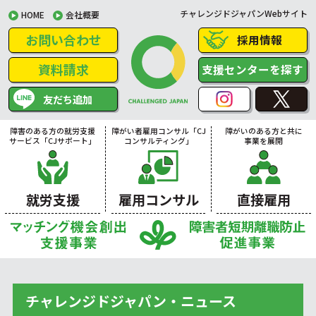
チャレンジドジャパンWebサイト
HOME
会社概要
お問い合わせ
採用情報
資料請求
支援センターを探す
友だち追加
障害のある方の就労支援
障がい者雇用コンサル「CJ
障がいのある方と共に
サービス「CJサポート」
コンサルティング」
事業を展開
就労支援
雇用コンサル
直接雇用
チャレンジドジャパン・ニュース