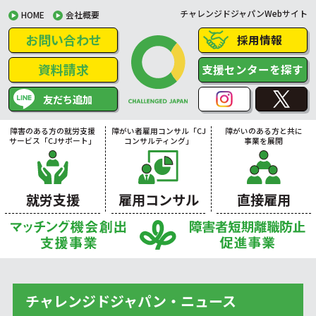
チャレンジドジャパンWebサイト
HOME
会社概要
お問い合わせ
採用情報
資料請求
支援センターを探す
友だち追加
障害のある方の就労支援
障がい者雇用コンサル「CJ
障がいのある方と共に
サービス「CJサポート」
コンサルティング」
事業を展開
就労支援
雇用コンサル
直接雇用
チャレンジドジャパン・ニュース