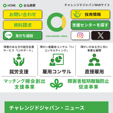
チャレンジドジャパンWebサイト
HOME
会社概要
お問い合わせ
採用情報
資料請求
支援センターを探す
友だち追加
障害のある方の就労支援
障がい者雇用コンサル「CJ
障がいのある方と共に
サービス「CJサポート」
コンサルティング」
事業を展開
就労支援
雇用コンサル
直接雇用
チャレンジドジャパン・ニュース