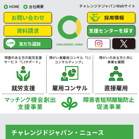
チャレンジドジャパンWebサイト
HOME
会社概要
お問い合わせ
採用情報
資料請求
支援センターを探す
友だち追加
障害のある方の就労支援
障がい者雇用コンサル「CJ
障がいのある方と共に
サービス「CJサポート」
コンサルティング」
事業を展開
就労支援
雇用コンサル
直接雇用
チャレンジドジャパン・ニュース