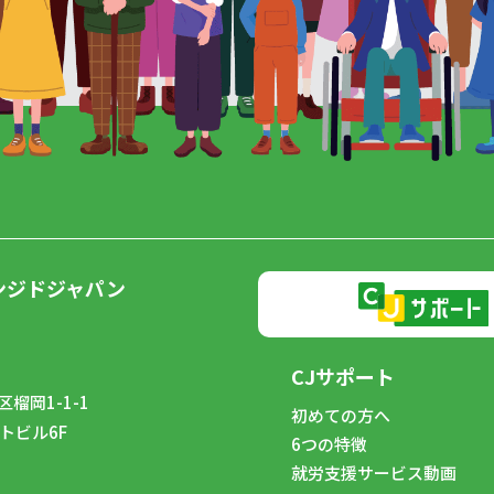
ンジドジャパン
CJサポート
榴岡1-1-1
初めての方へ
トビル6F
6つの特徴
8
就労支援サービス動画