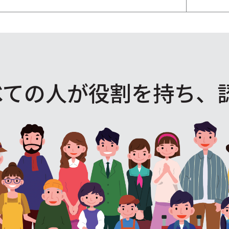
べての人が役割を
持ち、