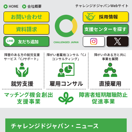
チャレンジドジャパンWebサイト
HOME
会社概要
お問い合わせ
採用情報
資料請求
支援センターを探す
友だち追加
障害のある方の就労支援
障がい者雇用コンサル「CJ
障がいのある方と共に
サービス「CJサポート」
コンサルティング」
事業を展開
就労支援
雇用コンサル
直接雇用
チャレンジドジャパン・ニュース