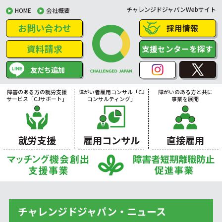
チャレンジドジャパンWebサイト
HOME
会社概要
お問い合わせ
採用情報
資料請求
支援センターを探す
友だち追加
障害のある方の就労支援
障がい者雇用コンサル「CJ
障がいのある方と共に
サービス「CJサポート」
コンサルティング」
事業を展開
就労支援
雇用コンサル
直接雇用
チャレンジドジャパン・ニュース