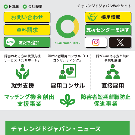
チャレンジドジャパンWebサイト
HOME
会社概要
お問い合わせ
採用情報
資料請求
支援センターを探す
友だち追加
障害のある方の就労支援
障がい者雇用コンサル「CJ
障がいのある方と共に
サービス「CJサポート」
コンサルティング」
事業を展開
就労支援
雇用コンサル
直接雇用
チャレンジドジャパン・ニュース