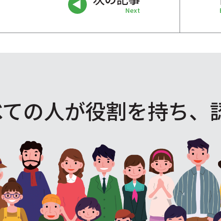
Next
べての人が役割を
持ち、