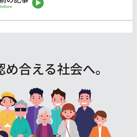
Before
認め合える社会へ。