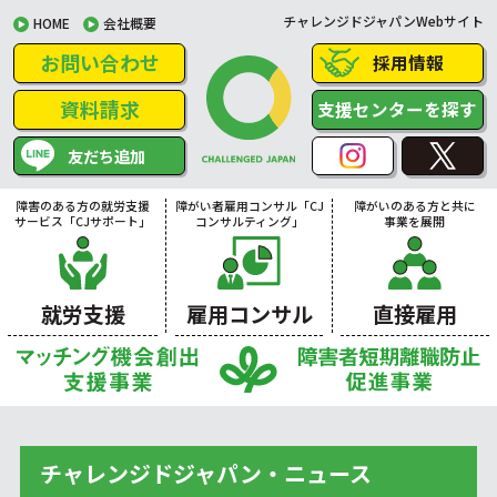
チャレンジドジャパンWebサイト
HOME
会社概要
お問い合わせ
採用情報
資料請求
支援センターを探す
友だち追加
障害のある方の就労支援
障がい者雇用コンサル「CJ
障がいのある方と共に
サービス「CJサポート」
コンサルティング」
事業を展開
就労支援
雇用コンサル
直接雇用
チャレンジドジャパン・ニュース