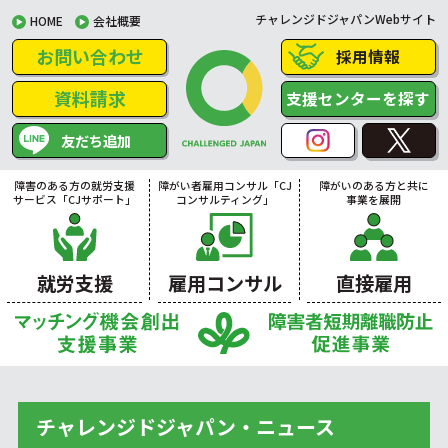
チャレンジドジャパンWebサイト
HOME
会社概要
お問い合わせ
採用情報
資料請求
支援センターを探す
友だち追加
障害のある方の就労支援
障がい者雇用コンサル「CJ
障がいのある方と共に
サービス「CJサポート」
コンサルティング」
事業を展開
就労支援
雇用コンサル
直接雇用
チャレンジドジャパン・ニュース