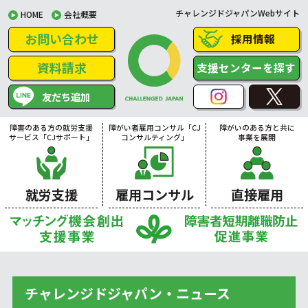
チャレンジドジャパンWebサイト
HOME
会社概要
お問い合わせ
採用情報
資料請求
支援センターを探す
友だち追加
障害のある方の就労支援
障がい者雇用コンサル「CJ
障がいのある方と共に
サービス「CJサポート」
コンサルティング」
事業を展開
就労支援
雇用コンサル
直接雇用
チャレンジドジャパン・ニュース