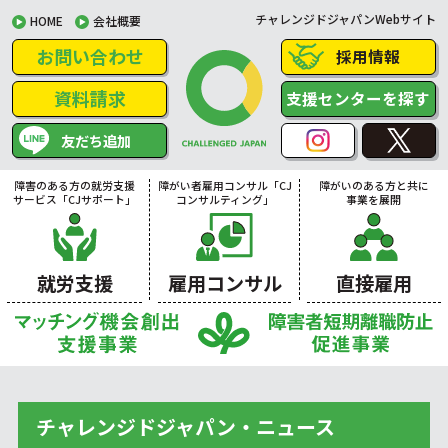
チャレンジドジャパンWebサイト
HOME
会社概要
お問い合わせ
採用情報
資料請求
支援センターを探す
友だち追加
障害のある方の就労支援
障がい者雇用コンサル「CJ
障がいのある方と共に
サービス「CJサポート」
コンサルティング」
事業を展開
就労支援
雇用コンサル
直接雇用
チャレンジドジャパン・ニュース