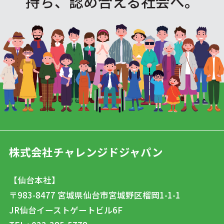
持ち、認め合える社会へ。
株式会社チャレンジドジャパン
【仙台本社】
〒983-8477
宮城県仙台市宮城野区榴岡1-1-1
JR仙台イーストゲートビル6F