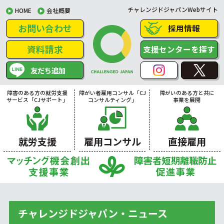
チャレンジドジャパンWebサイト
HOME
会社概要
お問い合わせ
採用情報
資料請求
支援センターを探す
友だち追加
障害のある方の就労支援
障がい者雇用コンサル「CJ
障がいのある方と共に
サービス「CJサポート」
コンサルティング」
事業を展開
就労支援
雇用コンサル
直接雇用
チャレンジドジャパン・ニュース