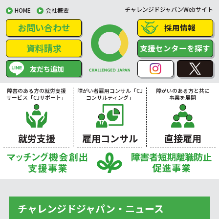
チャレンジドジャパンWebサイト
HOME
会社概要
お問い合わせ
採用情報
資料請求
支援センターを探す
友だち追加
障害のある方の就労支援
障がい者雇用コンサル「CJ
障がいのある方と共に
サービス「CJサポート」
コンサルティング」
事業を展開
就労支援
雇用コンサル
直接雇用
チャレンジドジャパン・ニュース