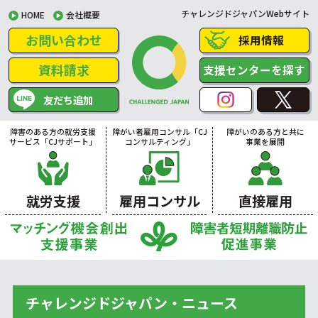
チャレンジドジャパンWebサイト
HOME
会社概要
お問い合わせ
採用情報
資料請求
支援センターを探す
友だち追加
障害のある方の就労支援
障がい者雇用コンサル「CJ
障がいのある方と共に
サービス「CJサポート」
コンサルティング」
事業を展開
就労支援
雇用コンサル
直接雇用
チャレンジドジャパン・ニュース