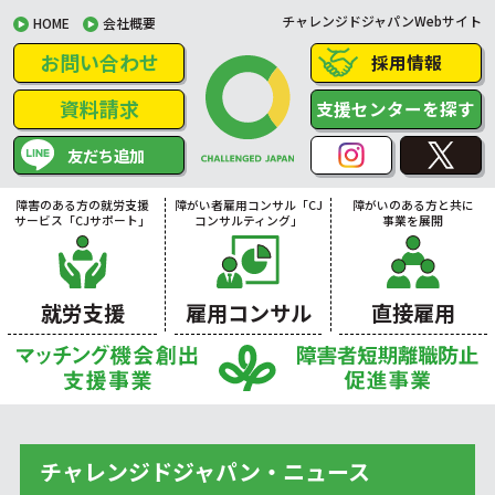
チャレンジドジャパンWebサイト
HOME
会社概要
お問い合わせ
採用情報
資料請求
支援センターを探す
友だち追加
障害のある方の就労支援
障がい者雇用コンサル「CJ
障がいのある方と共に
サービス「CJサポート」
コンサルティング」
事業を展開
就労支援
雇用コンサル
直接雇用
チャレンジドジャパン・ニュース