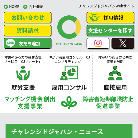
チャレンジドジャパンWebサイト
HOME
会社概要
お問い合わせ
採用情報
資料請求
支援センターを探す
友だち追加
障害のある方の就労支援
障がい者雇用コンサル「CJ
障がいのある方と共に
サービス「CJサポート」
コンサルティング」
事業を展開
就労支援
雇用コンサル
直接雇用
チャレンジドジャパン・ニュース