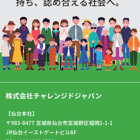
持ち、認め合える社会へ。
株式会社チャレンジドジャパン
【仙台本社】
〒983-8477
宮城県仙台市宮城野区榴岡1-1-1
JR仙台イーストゲートビル6F