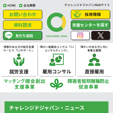
チャレンジドジャパンWebサイト
HOME
会社概要
お問い合わせ
採用情報
資料請求
支援センターを探す
友だち追加
障害のある方の就労支援
障がい者雇用コンサル「CJ
障がいのある方と共に
サービス「CJサポート」
コンサルティング」
事業を展開
就労支援
雇用コンサル
直接雇用
チャレンジドジャパン・ニュース