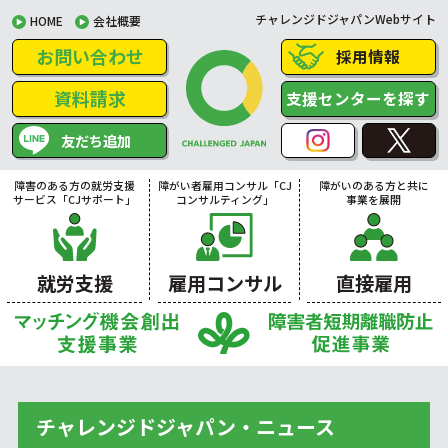
チャレンジドジャパンWebサイト
HOME
会社概要
お問い合わせ
採用情報
資料請求
支援センターを探す
友だち追加
障害のある方の就労支援
障がい者雇用コンサル「CJ
障がいのある方と共に
サービス「CJサポート」
コンサルティング」
事業を展開
就労支援
雇用コンサル
直接雇用
チャレンジドジャパン・ニュース