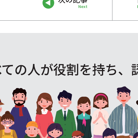
Next
べての人が役割を
持ち、