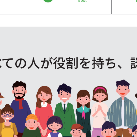
Next
べての人が役割を
持ち、