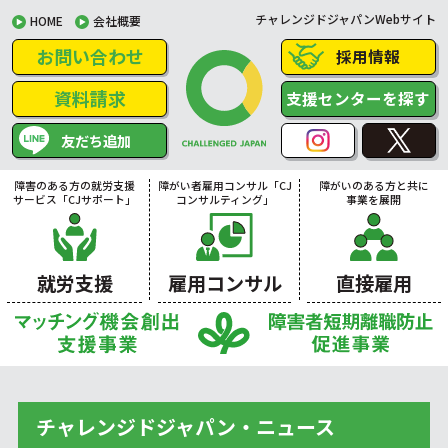
チャレンジドジャパンWebサイト
HOME
会社概要
お問い合わせ
採用情報
資料請求
支援センターを探す
友だち追加
障害のある方の就労支援
障がい者雇用コンサル「CJ
障がいのある方と共に
サービス「CJサポート」
コンサルティング」
事業を展開
就労支援
雇用コンサル
直接雇用
チャレンジドジャパン・ニュース