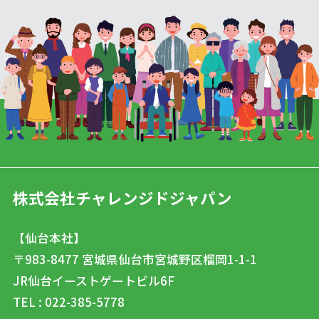
株式会社チャレンジドジャパン
【仙台本社】
〒983-8477
宮城県仙台市宮城野区榴岡1-1-1
JR仙台イーストゲートビル6F
TEL : 022-385-5778