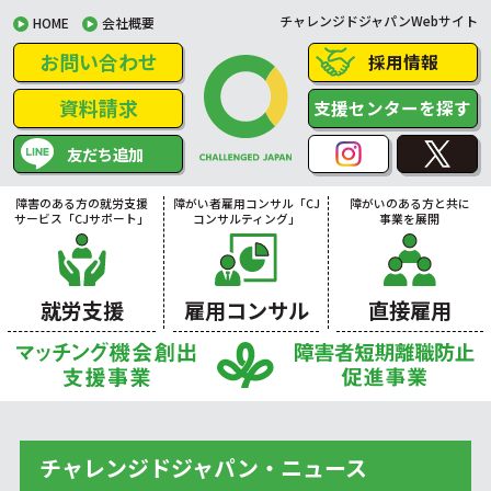
チャレンジドジャパンWebサイト
HOME
会社概要
お問い合わせ
採用情報
資料請求
支援センターを探す
友だち追加
障害のある方の就労支援
障がい者雇用コンサル「CJ
障がいのある方と共に
サービス「CJサポート」
コンサルティング」
事業を展開
就労支援
雇用コンサル
直接雇用
チャレンジドジャパン・ニュース