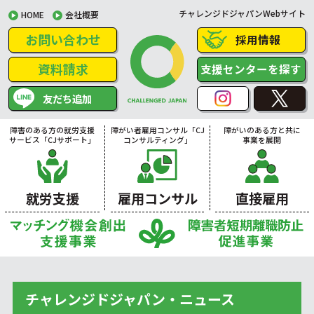
チャレンジドジャパンWebサイト
HOME
会社概要
お問い合わせ
採用情報
資料請求
支援センターを探す
友だち追加
障害のある方の就労支援
障がい者雇用コンサル「CJ
障がいのある方と共に
サービス「CJサポート」
コンサルティング」
事業を展開
就労支援
雇用コンサル
直接雇用
チャレンジドジャパン・ニュース