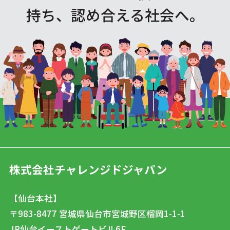
持ち、認め合える社会へ。
株式会社チャレンジドジャパン
【仙台本社】
〒983-8477
宮城県仙台市宮城野区榴岡1-1-1
JR仙台イーストゲートビル6F