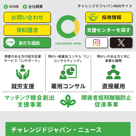
チャレンジドジャパンWebサイト
HOME
会社概要
お問い合わせ
採用情報
資料請求
支援センターを探す
友だち追加
障害のある方の就労支援
障がい者雇用コンサル「CJ
障がいのある方と共に
サービス「CJサポート」
コンサルティング」
事業を展開
就労支援
雇用コンサル
直接雇用
チャレンジドジャパン・ニュース