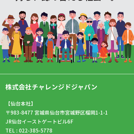
株式会社チャレンジドジャパン
【仙台本社】
〒983-8477
宮城県仙台市宮城野区榴岡1-1-1
JR仙台イーストゲートビル6F
TEL : 022-385-5778