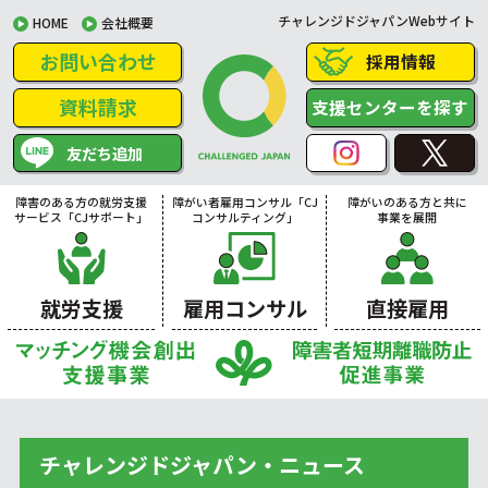
チャレンジドジャパンWebサイト
HOME
会社概要
お問い合わせ
採用情報
資料請求
支援センターを探す
友だち追加
障害のある方の就労支援
障がい者雇用コンサル「CJ
障がいのある方と共に
サービス「CJサポート」
コンサルティング」
事業を展開
就労支援
雇用コンサル
直接雇用
チャレンジドジャパン・ニュース