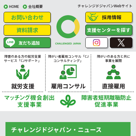
チャレンジドジャパンWebサイト
HOME
会社概要
お問い合わせ
採用情報
資料請求
支援センターを探す
友だち追加
障害のある方の就労支援
障がい者雇用コンサル「CJ
障がいのある方と共に
サービス「CJサポート」
コンサルティング」
事業を展開
就労支援
雇用コンサル
直接雇用
チャレンジドジャパン・ニュース