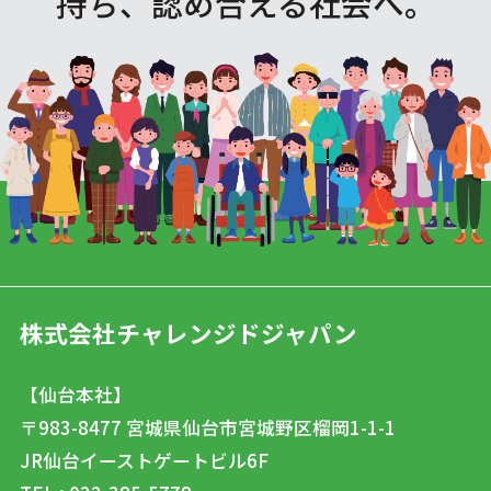
持ち、認め合える社会へ。
株式会社チャレンジドジャパン
【仙台本社】
〒983-8477
宮城県仙台市宮城野区榴岡1-1-1
JR仙台イーストゲートビル6F