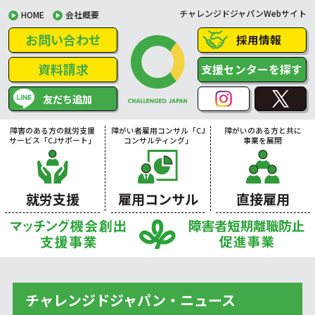
チャレンジドジャパンWebサイト
HOME
会社概要
お問い合わせ
採用情報
資料請求
支援センターを探す
友だち追加
障害のある方の就労支援
障がい者雇用コンサル「CJ
障がいのある方と共に
サービス「CJサポート」
コンサルティング」
事業を展開
就労支援
雇用コンサル
直接雇用
チャレンジドジャパン・ニュース