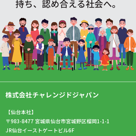
持ち、認め合える社会へ。
株式会社チャレンジドジャパン
【仙台本社】
〒983-8477
宮城県仙台市宮城野区榴岡1-1-1
JR仙台イーストゲートビル6F