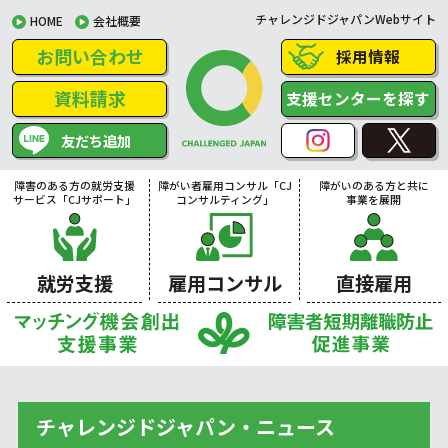
チャレンジドジャパンWebサイト
HOME
会社概要
お問い合わせ
採用情報
資料請求
支援センターを探す
友だち追加
障害のある方の就労支援
障がい者雇用コンサル「CJ
障がいのある方と共に
サービス「CJサポート」
コンサルティング」
事業を展開
就労支援
雇用コンサル
直接雇用
チャレンジドジャパン・ニュース