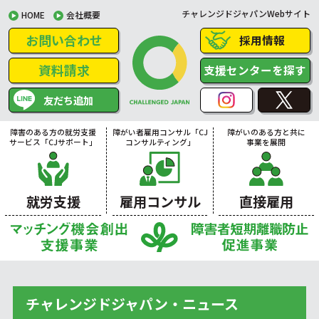
チャレンジドジャパンWebサイト
HOME
会社概要
お問い合わせ
採用情報
資料請求
支援センターを探す
友だち追加
障害のある方の就労支援
障がい者雇用コンサル「CJ
障がいのある方と共に
サービス「CJサポート」
コンサルティング」
事業を展開
就労支援
雇用コンサル
直接雇用
チャレンジドジャパン・ニュース