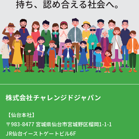
持ち、認め合える社会へ。
株式会社チャレンジドジャパン
【仙台本社】
〒983-8477
宮城県仙台市宮城野区榴岡1-1-1
JR仙台イーストゲートビル6F