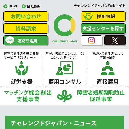
チャレンジドジャパンWebサイト
HOME
会社概要
お問い合わせ
採用情報
資料請求
支援センターを探す
友だち追加
障害のある方の就労支援
障がい者雇用コンサル「CJ
障がいのある方と共に
サービス「CJサポート」
コンサルティング」
事業を展開
就労支援
雇用コンサル
直接雇用
チャレンジドジャパン・ニュース