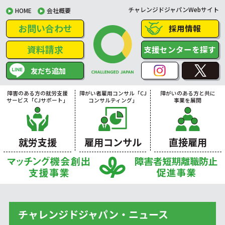
チャレンジドジャパンWebサイト
HOME
会社概要
お問い合わせ
採用情報
資料請求
支援センターを探す
友だち追加
障害のある方の就労支援
障がい者雇用コンサル「CJ
障がいのある方と共に
サービス「CJサポート」
コンサルティング」
事業を展開
就労支援
雇用コンサル
直接雇用
チャレンジドジャパン・ニュース