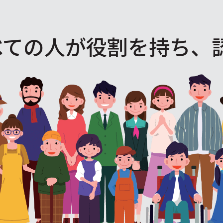
べての人が役割を
持ち、