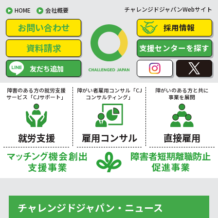
チャレンジドジャパンWebサイト
HOME
会社概要
お問い合わせ
採用情報
資料請求
支援センターを探す
友だち追加
障害のある方の就労支援
障がい者雇用コンサル「CJ
障がいのある方と共に
サービス「CJサポート」
コンサルティング」
事業を展開
就労支援
雇用コンサル
直接雇用
チャレンジドジャパン・ニュース