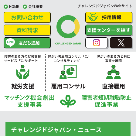
チャレンジドジャパンWebサイト
HOME
会社概要
お問い合わせ
採用情報
資料請求
支援センターを探す
友だち追加
障害のある方の就労支援
障がい者雇用コンサル「CJ
障がいのある方と共に
サービス「CJサポート」
コンサルティング」
事業を展開
就労支援
雇用コンサル
直接雇用
チャレンジドジャパン・ニュース