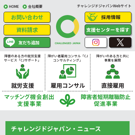
チャレンジドジャパンWebサイト
HOME
会社概要
お問い合わせ
採用情報
資料請求
支援センターを探す
友だち追加
障害のある方の就労支援
障がい者雇用コンサル「CJ
障がいのある方と共に
サービス「CJサポート」
コンサルティング」
事業を展開
就労支援
雇用コンサル
直接雇用
チャレンジドジャパン・ニュース