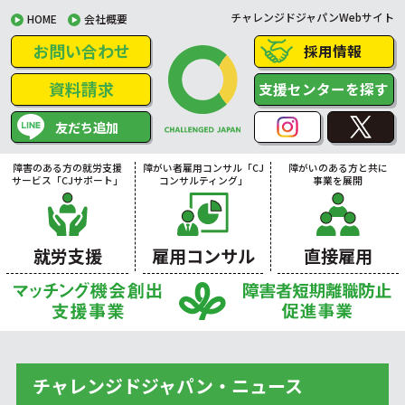
チャレンジドジャパンWebサイト
HOME
会社概要
お問い合わせ
採用情報
資料請求
支援センターを探す
友だち追加
障害のある方の就労支援
障がい者雇用コンサル「CJ
障がいのある方と共に
サービス「CJサポート」
コンサルティング」
事業を展開
就労支援
雇用コンサル
直接雇用
チャレンジドジャパン・ニュース