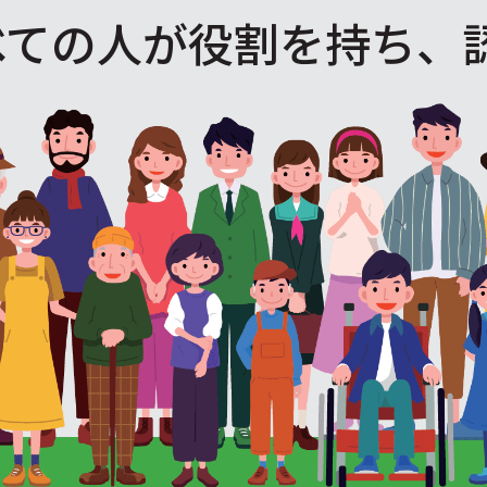
べての人が役割を
持ち、