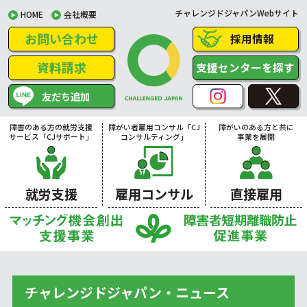
チャレンジドジャパンWebサイト
HOME
会社概要
お問い合わせ
採用情報
資料請求
支援センターを探す
友だち追加
障害のある方の就労支援
障がい者雇用コンサル「CJ
障がいのある方と共に
サービス「CJサポート」
コンサルティング」
事業を展開
就労支援
雇用コンサル
直接雇用
チャレンジドジャパン・ニュース