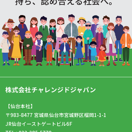
持ち、認め合える社会へ。
株式会社チャレンジドジャパン
【仙台本社】
〒983-8477
宮城県仙台市宮城野区榴岡1-1-1
JR仙台イーストゲートビル6F