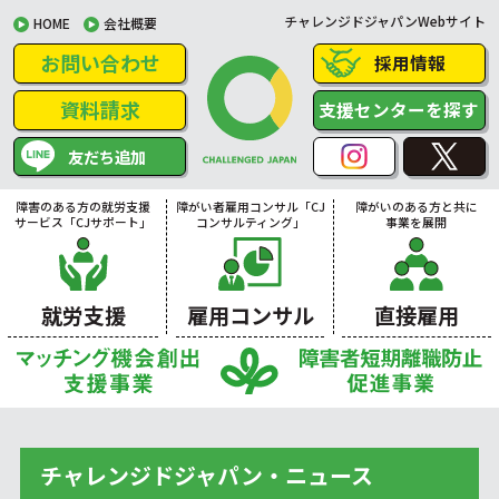
チャレンジドジャパンWebサイト
HOME
会社概要
お問い合わせ
採用情報
資料請求
支援センターを探す
友だち追加
障害のある方の就労支援
障がい者雇用コンサル「CJ
障がいのある方と共に
サービス「CJサポート」
コンサルティング」
事業を展開
就労支援
雇用コンサル
直接雇用
チャレンジドジャパン・ニュース