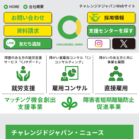
チャレンジドジャパンWebサイト
HOME
会社概要
お問い合わせ
採用情報
資料請求
支援センターを探す
友だち追加
障害のある方の就労支援
障がい者雇用コンサル「CJ
障がいのある方と共に
サービス「CJサポート」
コンサルティング」
事業を展開
就労支援
雇用コンサル
直接雇用
チャレンジドジャパン・ニュース