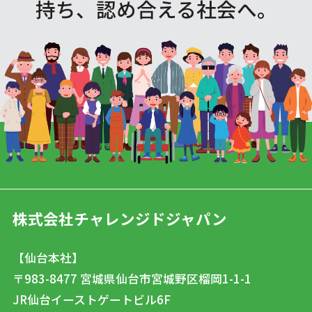
持ち、認め合える社会へ。
株式会社チャレンジドジャパン
【仙台本社】
〒983-8477
宮城県仙台市宮城野区榴岡1-1-1
JR仙台イーストゲートビル6F