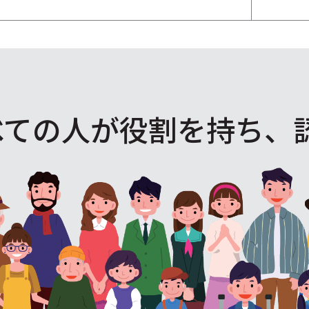
べての人が役割を
持ち、